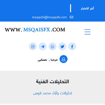
تابعو
آخر الاخبار
msqaisfx@msqaisfx.com
مرحبا ,
حسابى
التحليلات الفنية
تحليلات وآراء محمد قيس