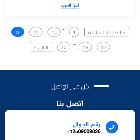
اقرأ المزيد
…
« الصفحة السابقة
1
14
15
16
…
17
18
20
التالي »
كن على تواصل
اتصل بنا
رقم الجوال
12509009826+