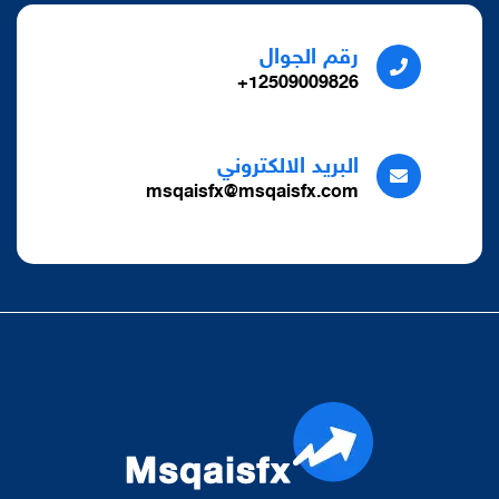
رقم الجوال
12509009826+
البريد الالكتروني
msqaisfx@msqaisfx.com