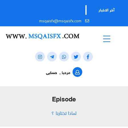
آخر الاخبار
msqaisfx@msqaisfx.com
مرحبا ,
حسابى
Episode
لماذا تختارنا ؟