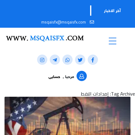
آخر الاخبار
msqaisfx@msqaisfx.com
مرحبا ,
حسابى
Tag Archive: إمدادات النفط