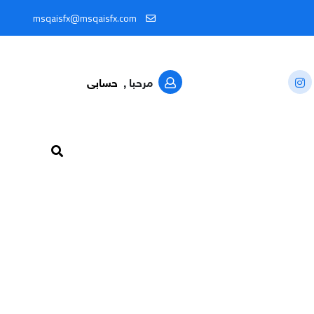
 خلال المعرّف: @MSQAISFX91
msqaisfx@msqaisfx.com
مرحبا ,
حسابى