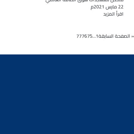
22 مارس 2021م
اقرأ المزيد
« الصفحة السابقة
1
…
75
76
77