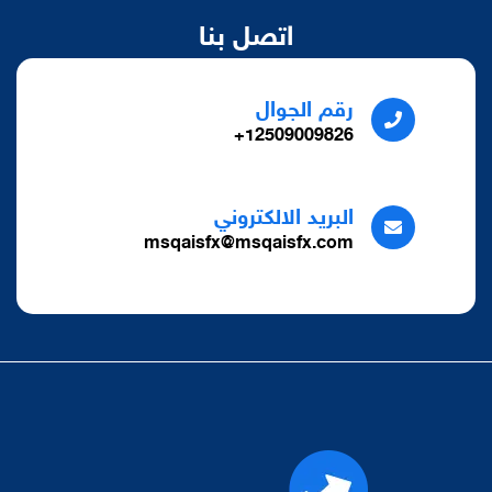
اتصل بنا
رقم الجوال
12509009826+
البريد الالكتروني
msqaisfx@msqaisfx.com