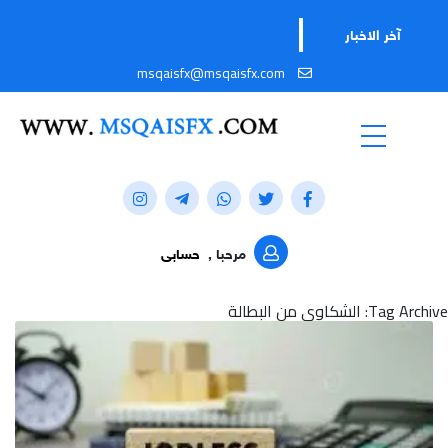
آخر الاخبار
msqaisfx@msqaisfx.com
مرحبا ,
حسابى
Tag Archive: الشكاوى من البطالة