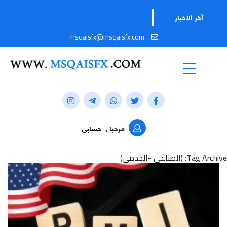
آخر الاخبار
msqaisfx@msqaisfx.com
مرحبا ,
حسابى
Tag Archive: (الصناعي -الخدمي)