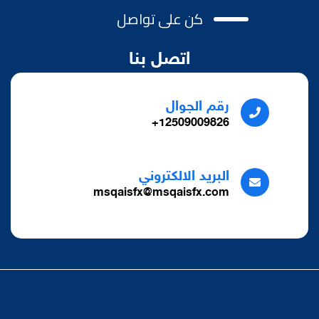
كن على تواصل
اتصل بنا
رقم الجوال
12509009826+
البريد الالكتروني
msqaisfx@msqaisfx.com