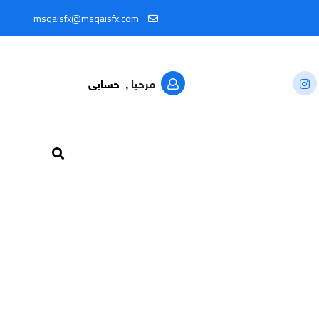
ل المعرّف: @MSQAISFX91
msqaisfx@msqaisfx.com
مرحبا ,
حسابى