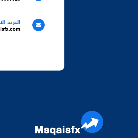
البريد ال
isfx.com