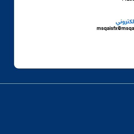
الكتروني
msqaisfx@msqa