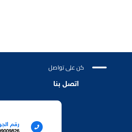
كن على تواصل
اتصل بنا
رقم الجو
9009826+