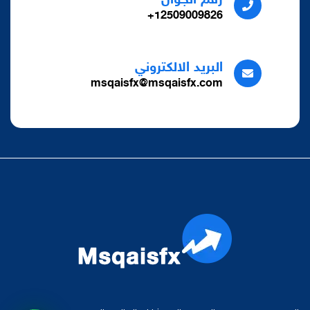
رقم الجوال
12509009826+
البريد الالكتروني
msqaisfx@msqaisfx.com