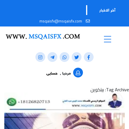
تابعوا قناتنا عل
آخر الاخبار
msqaisfx@msqaisfx.com
مرحبا ,
حسابى
Tag Archive: بيتكوين