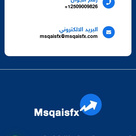
رقم الجوال
12509009826+
البريد الالكتروني
msqaisfx@msqaisfx.com