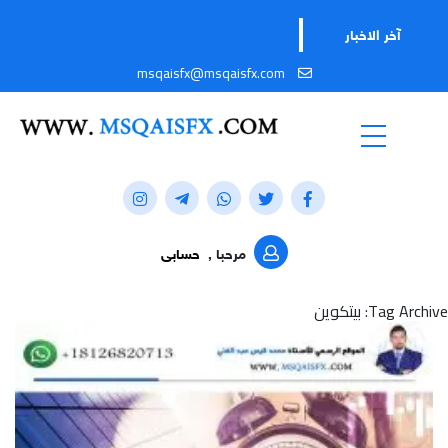
تابعوا قناتنا عل
آخر الاخبار
msqaisfx@msqaisfx.com
مرحبا ,
حسابى
Tag Archive: بيتكوين