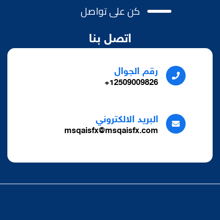
كن على تواصل
اتصل بنا
رقم الجوال
12509009826+
البريد الالكتروني
msqaisfx@msqaisfx.com