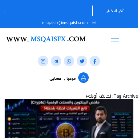
تابعوا قناتنا على 
آخر الاخبار
msqaisfx@msqaisfx.com
مرحبا ,
حسابى
Tag Archive: تحالف أوبك+