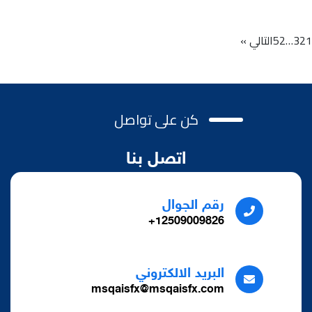
1
2
3
…
52
التالي »
كن على تواصل
اتصل بنا
رقم الجوال
12509009826+
البريد الالكتروني
msqaisfx@msqaisfx.com