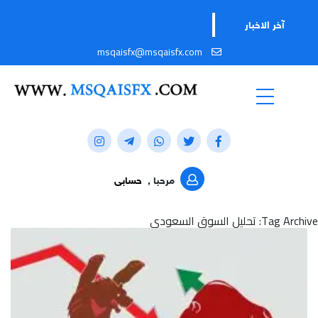
آخر الاخبار
msqaisfx@msqaisfx.com
مرحبا ,
حسابى
Tag Archive: تحليل السوق السعودي