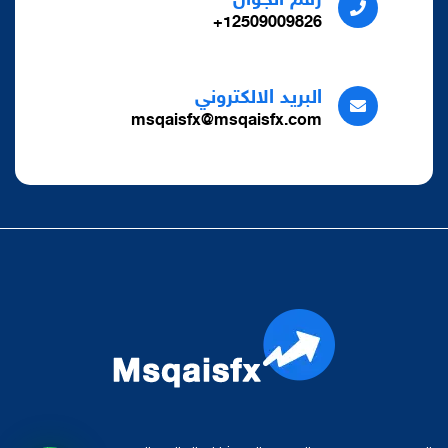
رقم الجوال
12509009826+
البريد الالكتروني
msqaisfx@msqaisfx.com