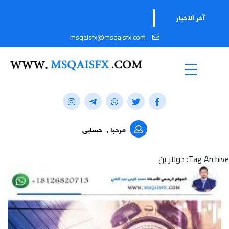
تابعوا قناتنا عل
آخر الاخبار
msqaisfx@msqaisfx.com
مرحبا ,
حسابى
Tag Archive: دولار ين