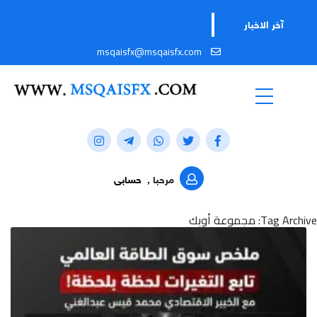
تابعوا ق
آخر الاخبار
msqaisfx@msqaisfx.com
مرحبا ,
حسابى
Tag Archive: مجموعة أوبك