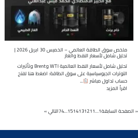
ملخص سوق الطاقة العالمي – الخميس 30 ابريل 2026 |
تحليل شامل لأسعار النفط والغاز
تحليل شامل لأسعار النفط العالمية WTI وBrent وتأثيرات
التوترات الجيوسياسية على سوق الطاقة: اضغط هنا لفتح
حساب تداول مباشر
...
اقرأ المزيد
« الصفحة السابقة
1
…
11
12
13
14
15
…
74
التالي »