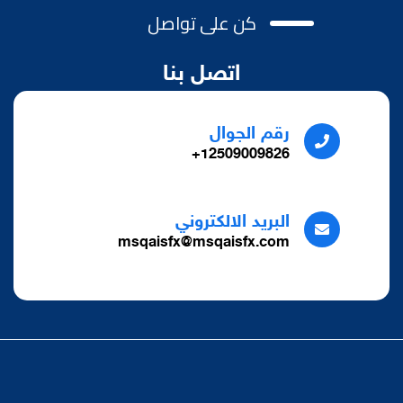
كن على تواصل
اتصل بنا
رقم الجوال
12509009826+
البريد الالكتروني
msqaisfx@msqaisfx.com