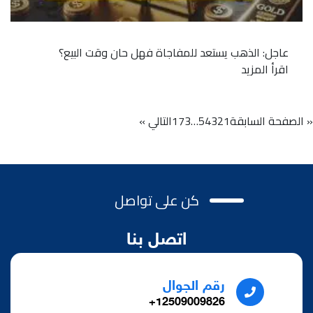
عاجل: الذهب يستعد للمفاجاة فهل حان وقت البيع؟
اقرأ المزيد
« الصفحة السابقة
1
2
3
4
5
…
173
التالي »
كن على تواصل
اتصل بنا
رقم الجوال
12509009826+