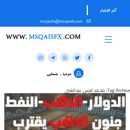
تابع
آخر الاخبار
msqaisfx@msqaisfx.com
مرحبا ,
حسابى
Tag Archive: محمد قيس عبدالغني