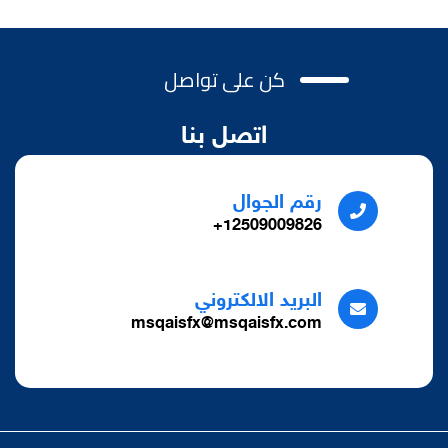
كن على تواصل
اتصل بنا
رقم الجوال
12509009826+
البريد الالكتروني
msqaisfx@msqaisfx.com