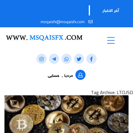
آخر الاخبار
msqaisfx@msqaisfx.com
مرحبا ,
حسابى
Tag Archive: LTCUSD