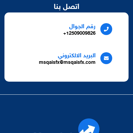
اتصل بنا
رقم الجوال
12509009826+
البريد الالكتروني
msqaisfx@msqaisfx.com