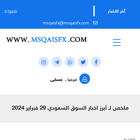
تابعوا قناتنا على 
آخر الاخبار
msqaisfx@msqaisfx.com
مرحبا ,
حسابى
ملخص لـ أبرز اخبار السوق السعودي 29 فبراير 2024
شارك عبر