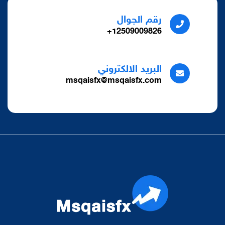
رقم الجوال
12509009826+
البريد الالكتروني
msqaisfx@msqaisfx.com