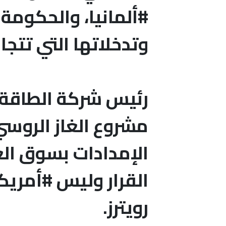
#ألمانيا، والحكومة 
وتدخلاتها التي تتجاو
الإمدادات بسوق الغا
القرار وليس #أمريك
رويترز.