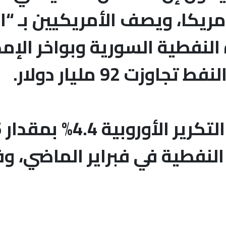
يكا، ويصف الأمريكيين بـ “ا
لنفطية السورية وبواخر الإمدا
وزت 92 مليار دولار.
النفطية في فبراير الماضي، وفق