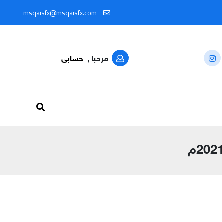
لال المعرّف: @MSQAISFX91
msqaisfx@msqaisfx.com
مرحبا ,
حسابى