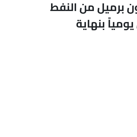
لمكسيكية تعلن اكتشاف 600 مليون برميل من النفط
لى 2 مليون برميل يومياً بنهاية