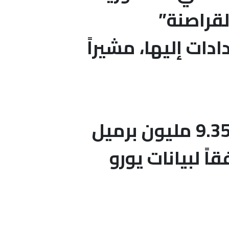
لقراصنة”
دات إليها، مشيراً
ارتفاع إنتاج شركات التكرير الأوروبية 4.4% بمقدار 9.35 مليون برميل
اً لبيانات يورو