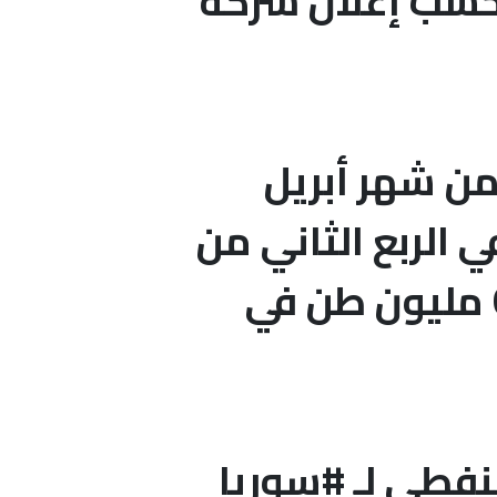
غاز الطبيعي عند 92 منصة، حسب إعلان شركة
من شهر أبريل
 الربع الثاني من
هذا العام بنسبة 3% إلى 60.9 مليون طن، من 62.1 مليون طن في
ن الاحتياطي النفطي لـ #سوريا