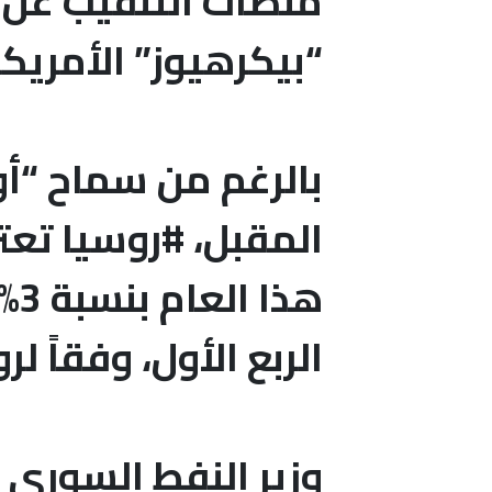
“بيكرهيوز” الأمريكي
بالرغم من سماح “أو
المقبل، #روسيا تعتز
الربع الأول، وفقاً لرو