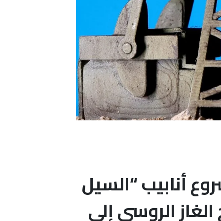
روع أنابيب “السيل
خ الغاز الروسي إلى