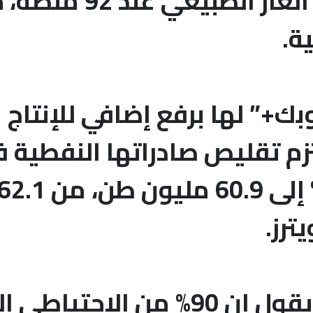
منصات التنقيب عن ال
ة.
بك+” لها برفع إضافي للإنتاج 
م تقليص صادراتها النفطية في
يترز.
وزير النفط السوري يقول إن 90% م