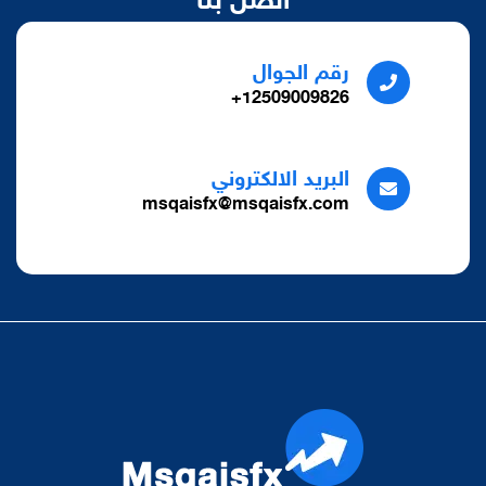
اتصل بنا
رقم الجوال
12509009826+
البريد الالكتروني
msqaisfx@msqaisfx.com