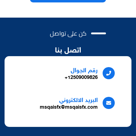
كن على تواصل
اتصل بنا
رقم الجوال
12509009826+
البريد الالكتروني
msqaisfx@msqaisfx.com