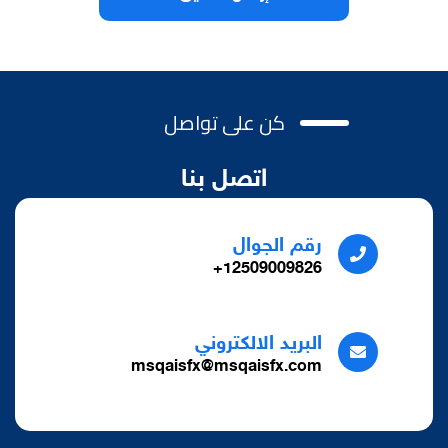
كن على تواصل
اتصل بنا
رقم الجوال
12509009826+
البريد الالكتروني
msqaisfx@msqaisfx.com