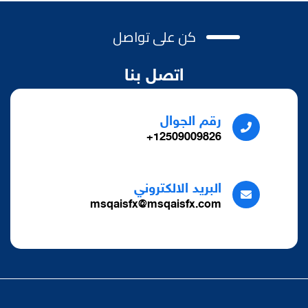
كن على تواصل
اتصل بنا
رقم الجوال
12509009826+
البريد الالكتروني
msqaisfx@msqaisfx.com