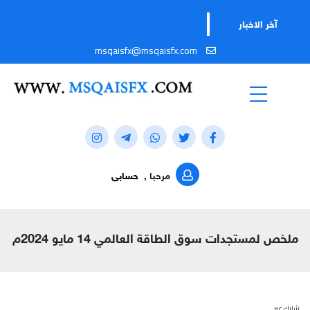
آخر الاخبار
msqaisfx@msqaisfx.com
مرحبا ,
حسابى
ملخص لمستجدات سوق الطاقة العالمي 14 مايو 2024م
شارك عبر