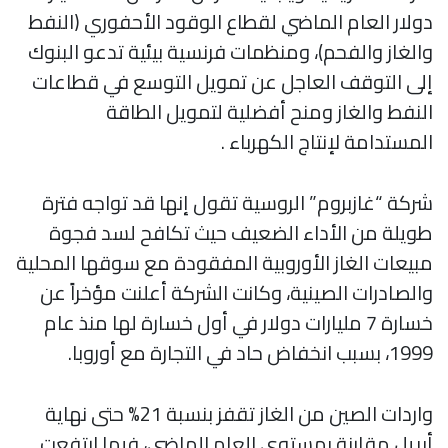
دولار العام الماضي لقطاع الوقود الأحفوري (النفط
والغاز والفحم)، ومنظمات فرنسية بيئية تدعو البنوك
إلى التوقف العاجل عن تمويل التوسع في قطاعات
النفط والغاز ومنح أفضلية لتمويل الطاقة
المستدامة لإنتاج الكهرباء .
شركة “غازبروم” الروسية تقول إنها قد تواجه فترة
طويلة من الأداء الضعيف حيث تكافح لسد فجوة
مبيعات الغاز الأوروبية المفقودة مع سوقها المحلية
والصادرات الصينية، وكانت الشركة أعلنت مؤخراً عن
خسارة 7 مليارات دولار في أول خسارة لها منذ عام
1999، بسبب انخفاض حاد في التجارة مع أوروبا.
واردات الصين من الغاز تقفز بنسبة 21% حتى نهاية
أبريل مقارنة بمستوى العام الماضي، فيما ارتفعت