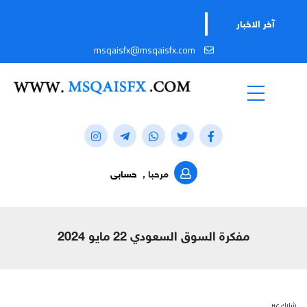
آخر الاخبار
msqaisfx@msqaisfx.com
مرحبا ,
حسابى
مفكرة السوق السعودي 22 مايو 2024
شارك عبر