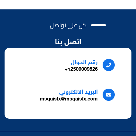
كن على تواصل
اتصل بنا
رقم الجوال
12509009826+
البريد الالكتروني
msqaisfx@msqaisfx.com