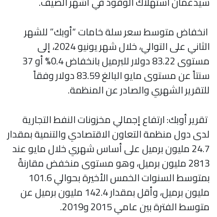
سيدعمان استهلاك الوقود في أشهر الصيف.
انخفاض متوسط سعر سلة خامات “أوبك” للشهر
الثاني على التوالي، خلال شهر يونيو 2024، إلى
مستوى 83.22 دولار للبرميل بانخفاض 0.4% أو 37
سنتاً عن مستوى مايو البالغ 83.59 دولار وفقاً
للتقرير الشهري والصادر عن المنظمة.
تقرير أوبك: ارتفاع إجمالي مخزونات النفط التجارية
لدى دول منظمة التعاون الاقتصادي والتنمية بمقدار
24.7 مليون برميل على أساس شهري خلال مايو عند
2813 مليون برميل، وهو مستوى منخفض مقارنةً
بمتوسط السنوات الخمس الأخيرة بحوالي 101.6
مليون برميل، وأقل بمقدار 142.4 مليون برميل عن
متوسط الفترة بين عامي 2015 و2019.