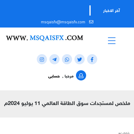
ت
آخر الاخبار
msqaisfx@msqaisfx.com
مرحبا ,
حسابى
ملخص لمستجدات سوق الطاقة العالمي 11 يوليو 2024م
شارك عبر