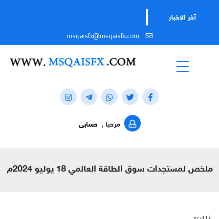
آخر الاخبار
msqaisfx@msqaisfx.com
مرحبا ,
حسابى
ملخص لمستجدات سوق الطاقة العالمي 18 يوليو 2024م
شارك عبر