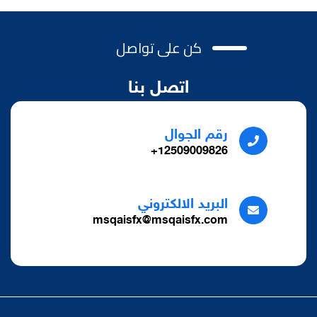
كن على تواصل
اتصل بنا
رقم الجوال
12509009826+
البريد الالكتروني
msqaisfx@msqaisfx.com