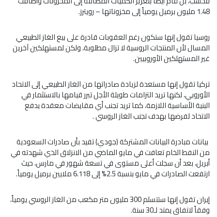
فحسب، بل قام أيضاً بتعزيز الكميات المضافة إلى المخزونات وأضافت
1.48 مليون برميل يومياً إلى مخزوناتها – رويترز.
روسيا تقول إنها ستكون رغم العقوبات قادرة على بيع الغاز الطبيعي
المسال لأن المنتجات الروسية لا تزال مطلوبة، ولكن لمستهلكين آخرين
غير المستهلكين الأوروبيين.
تركيا تقول إنها مستعدة لزيادة صادراتها من الغاز الطبيعي إلى الاتحاد
الأوروبي، لكنها تريد التزامات طويلة الأجل تبرر قيامها بالاستثمار في
البنية الأساسية اللازمة، كما تريد تجنب أي مقايضات معقدة يدفع
الاتحاد لفرضها بهدف تجنب الغاز الروسي .
بيانات مبادرة البيانات المشتركة (جودي) تفيد بأن صادرات السعودية
من النفط الخام تعافت في مايو الماضي من الانزلاق الذي شهدته في
أبريل، بعد أن سجلت أعلى مستوى في تسعة شهور في مارس، حيث
ارتفعت الصادرات في مايو بنسبة 2.5% إلى 6.118 ملايين برميل يومياً.
إيران تقول إنها ستتسلم 300 مليون متر مكعب من الغاز الروسي يومياً،
وفقاً لاتفاق يمتد لـ30 سنة.