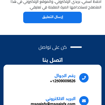
احفظ اسمي، بريدي الإلكتروني، والموقع الإلكتروني في هذا
المتصفح لاستخدامها المرة المقبلة في تعليقي.
كن على تواصل
اتصل بنا
رقم الجوال
12509009826+
البريد الالكتروني
msqaisfx@msqaisfx.com