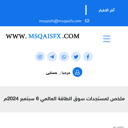
ت
آخر الاخبار
msqaisfx@msqaisfx.com
مرحبا ,
حسابى
ملخص لمستجدات سوق الطاقة العالمي 6 سبتمبر 2024م
شارك عبر