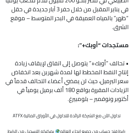
الطبيعي في مصر بنحو 200 مليون قدم مكعب يومياً
في يناير المقبل من خلال حفر 3 آبار جديدة في حقل
“ظهر” بالمياه العميقة في البحر المتوسط – موقع
الشرق.
مستجدات “أوبك+”:
• تحالف “أوبك+” يتوصل إلى اتفاق لإيقاف زيادة
إنتاج النفط المخطط لها لمدة شهرين بعد انخفاض
سعر البرميل، حيث لن يمضي أعضاء التحالف قدماً في
الزيادات المقررة بواقع 180 ألف برميل يومياً في
أكتوبر ونوفمبر – بلومبيرغ.
تداول الآن مع الشركة الرائدة للتداول في الأوراق المالية ATFX
رابط فتح حساب من جميع انحاء العالم
يمكنكم التسجيل من الرابط