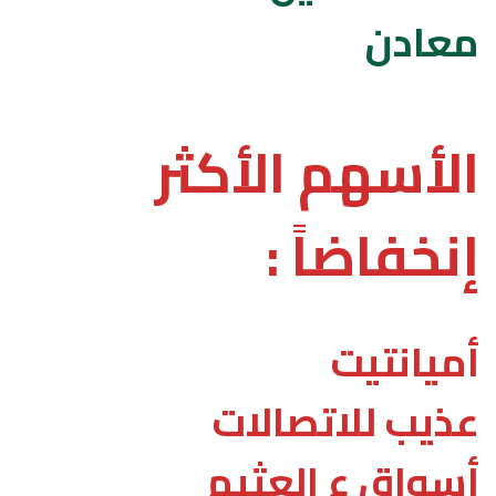
معادن
الأسهم الأكثر
إنخفاضاً :
أميانتيت
عذيب للاتصالات
أسواق ع العثيم