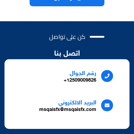
كن على تواصل
اتصل بنا
رقم الجوال
12509009826+
البريد الالكتروني
msqaisfx@msqaisfx.com