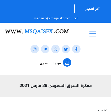
تابعوا 
آخر الاخبار
msqaisfx@msqaisfx.com
مرحبا ,
حسابى
مفكرة السوق السعودي 29 مارس 2021
شارك عبر