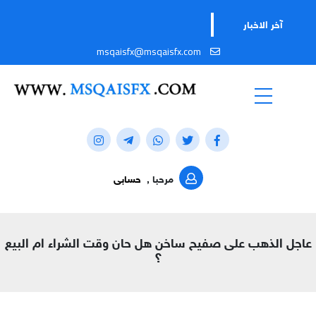
آخر الاخبار
msqaisfx@msqaisfx.com
مرحبا ,
حسابى
عاجل الذهب على صفيح ساخن هل حان وقت الشراء ام البيع
؟