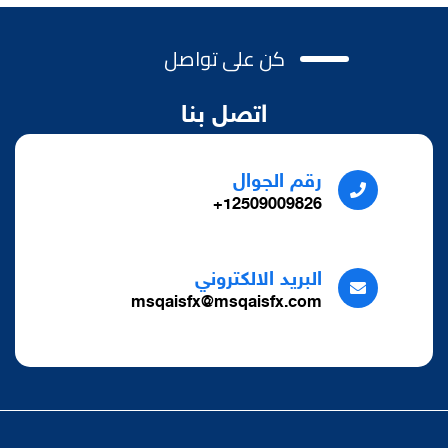
كن على تواصل
اتصل بنا
رقم الجوال
12509009826+
البريد الالكتروني
msqaisfx@msqaisfx.com