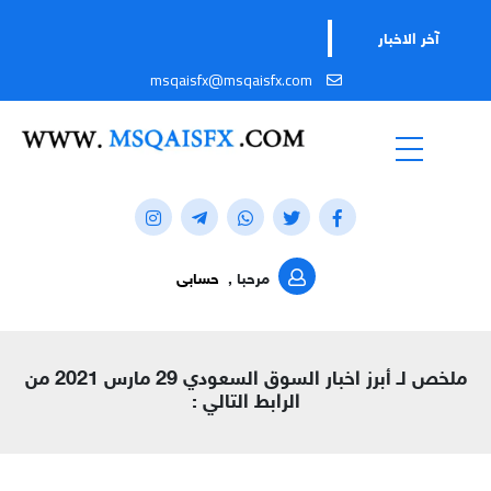
تابعوا قنات
آخر الاخبار
msqaisfx@msqaisfx.com
مرحبا ,
حسابى
ملخص لـ أبرز اخبار السوق السعودي 29 مارس 2021 من
الرابط التالي :