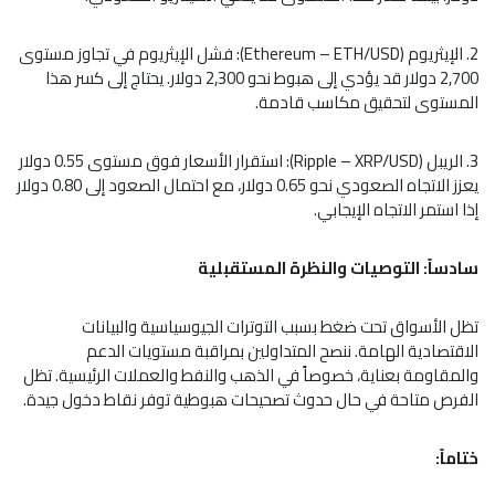
2. الإيثريوم (Ethereum – ETH/USD): فشل الإيثريوم في تجاوز مستوى
2,700 دولار قد يؤدي إلى هبوط نحو 2,300 دولار. يحتاج إلى كسر هذا
المستوى لتحقيق مكاسب قادمة.
3. الريبل (Ripple – XRP/USD): استقرار الأسعار فوق مستوى 0.55 دولار
يعزز الاتجاه الصعودي نحو 0.65 دولار، مع احتمال الصعود إلى 0.80 دولار
إذا استمر الاتجاه الإيجابي.
سادساً: التوصيات والنظرة المستقبلية
تظل الأسواق تحت ضغط بسبب التوترات الجيوسياسية والبيانات
الاقتصادية الهامة. ننصح المتداولين بمراقبة مستويات الدعم
والمقاومة بعناية، خصوصاً في الذهب والنفط والعملات الرئيسية. تظل
الفرص متاحة في حال حدوث تصحيحات هبوطية توفر نقاط دخول جيدة.
ختاماً: