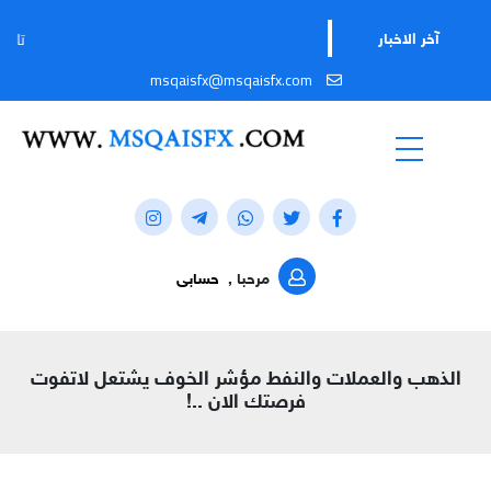
تابعوا قناتنا
آخر الاخبار
msqaisfx@msqaisfx.com
مرحبا ,
حسابى
الذهب والعملات والنفط مؤشر الخوف يشتعل لاتفوت
فرصتك الان ..!