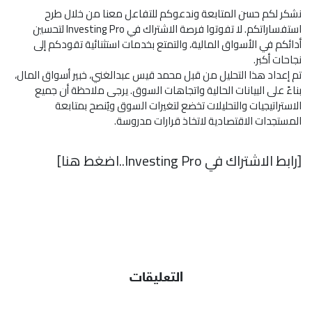
نشكر لكم حسن المتابعة وندعوكم للتفاعل معنا من خلال طرح
استفساراتكم. لا تفوتوا فرصة الاشتراك في Investing Pro لتحسين
أدائكم في الأسواق المالية، والتمتع بخدمات استثنائية تقودكم إلى
نجاحات أكبر.
تم إعداد هذا التحليل من قبل محمد قيس عبدالغني، خبير أسواق المال،
بناءً على البيانات الحالية واتجاهات السوق. يرجى ملاحظة أن جميع
الاستراتيجيات والتحليلات تخضع لتغيرات السوق ويُنصح بمتابعة
المستجدات الاقتصادية لاتخاذ قرارات مدروسة.
[
رابط الاشتراك في Investing Pro..اضغط هنا]
التعليقات