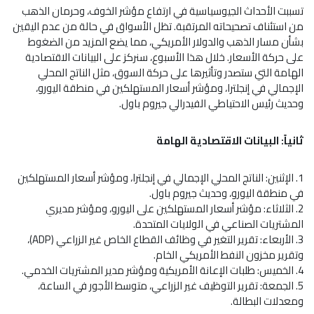
تسببت الأحداث الجيوسياسية في ارتفاع مؤشر الخوف، وحرمان الذهب
من استئناف تصحيحاته المرتقبة. تظل الأسواق في حالة من عدم اليقين
بشأن مسار الذهب والدولار الأمريكي، مما يضع المزيد من الضغوط
على حركة الأسعار. خلال هذا الأسبوع، سنركز على البيانات الاقتصادية
الهامة التي ستصدر وتأثيرها على حركة السوق، مثل الناتج المحلي
الإجمالي في إنجلترا، ومؤشر أسعار المستهلكين في منطقة اليورو،
وحديث رئيس الاحتياطي الفيدرالي جيروم باول.
ثانياً: البيانات الاقتصادية الهامة
1. الإثنين: الناتج المحلي الإجمالي في إنجلترا، ومؤشر أسعار المستهلكين
في منطقة اليورو، وحديث جيروم باول.
2. الثلاثاء: مؤشر أسعار المستهلكين على اليورو، ومؤشر مديري
المشتريات الصناعي في الولايات المتحدة.
3. الأربعاء: تقرير التغير في وظائف القطاع الخاص غير الزراعي (ADP)،
وتقرير مخزون النفط الأمريكي الخام.
4. الخميس: طلبات الإعانة الأمريكية ومؤشر مدير المشتريات الخدمي.
5. الجمعة: تقرير التوظيف غير الزراعي، متوسط الأجور في الساعة،
ومعدلات البطالة.