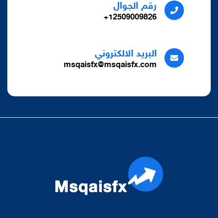
رقم الجوال
12509009826+
البريد الالكتروني
msqaisfx@msqaisfx.com