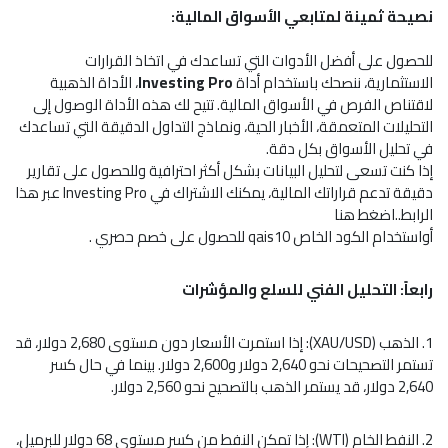
نصيحة ثمينة لمتابعي الأسواق المالية:
للحصول على أفضل الأدوات التي تساعدك في اتخاذ القرارات
الاستثمارية، ننصحك باستخدام أداة
Investing Pro
، الأداة الذهبية
لاقتناص الفرص في الأسواق المالية. تتيح لك هذه الأداة الوصول إلى
التحليلات المتعمقة، الأخبار الحية، ونماذج التداول الدقيقة التي تساعدك
في تحليل الأسواق بكل دقة.
إذا كنت تسعى لتحليل البيانات بشكل أكثر احترافية وللحصول على تقارير
دقيقة تدعم قراراتك المالية، يمكنك الاشتراك في Investing Pro عبر هذا
الرابط..
اضغط هنا
أواستخدام الكود الخاص qais10 للحصول على خصم حصري .
رابعاً: التحليل الفني للسلع والمؤشرات
1. الذهب (XAU/USD): إذا استمرت الأسعار دون مستوى 2,680 دولار، قد
تستمر التصحيحات نحو 2,640 دولار و2,600 دولار. بينما في حال كسر
2,640 دولار، قد يستمر الذهب بالتصحيح نحو 2,560 دولار.
2. النفط الخام (WTI): إذا تمكن النفط من كسر مستوى 68 دولار للبرميل،