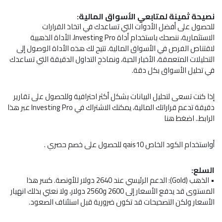
نصيحة ثمينة لمتابعي الأسواق المالية:
للحصول على أفضل الأدوات التي تساعدك في اتخاذ القرارات
الاستثمارية، ننصحك باستخدام أداة Investing Pro، الأداة الذهبية
لاقتناص الفرص في الأسواق المالية. تتيح لك هذه الأداة الوصول إلى
التحليلات المتعمقة، الأخبار الحية، ونماذج التداول الدقيقة التي تساعدك
في تحليل الأسواق بكل دقة.
إذا كنت تسعى لتحليل البيانات بشكل أكثر احترافية وللحصول على تقارير
دقيقة تدعم قراراتك المالية، يمكنك الاشتراك في Investing Pro عبر هذا
الرابط..
اضغط هنا
أواستخدام الكود الخاص qais10 للحصول على خصم حصري .
السلع:
•
الذهب
(Gold): الدعم الرئيسي عند 2640 دولار للأونصة. كسر هذا
المستوى قد يدفع الأسعار إلى 2600 و2560 دولار، ولا نعني بذلك انهيار
الأسعار ولكن التصحيحات قد تكون ضرورية قبل استئناف الصعود.