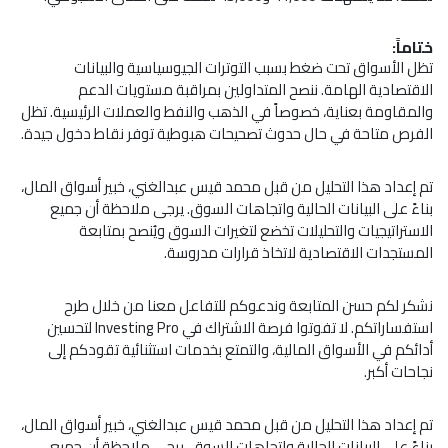
ختاماً:
تظل الأسواق تحت ضغط بسبب التوترات الجيوسياسية والبيانات
الاقتصادية الهامة. ننصح المتداولين بمراقبة مستويات الدعم
والمقاومة بعناية، خصوصاً في الذهب والنفط والعملات الرئيسية. تظل
الفرص متاحة في حال حدوث تصحيحات هبوطية توفر نقاط دخول جيدة.
تم إعداد هذا التحليل من قبل محمد قيس عبدالغني، خبير أسواق المال،
بناءً على البيانات الحالية واتجاهات السوق. يرجى ملاحظة أن جميع
الاستراتيجيات والتحليلات تخضع لتغيرات السوق ويُنصح بمتابعة
المستجدات الاقتصادية لاتخاذ قرارات مدروسة.
نشكر لكم حسن المتابعة وندعوكم للتفاعل معنا من خلال طرح
استفساراتكم. لا تفوتوا فرصة الاشتراك في Investing Pro لتحسين
أدائكم في الأسواق المالية، والتمتع بخدمات استثنائية تقودكم إلى
نجاحات أكبر.
تم إعداد هذا التحليل من قبل محمد قيس عبدالغني، خبير أسواق المال،
بناءً على البيانات الحالية واتجاهات السوق. يرجى ملاحظة أن جميع