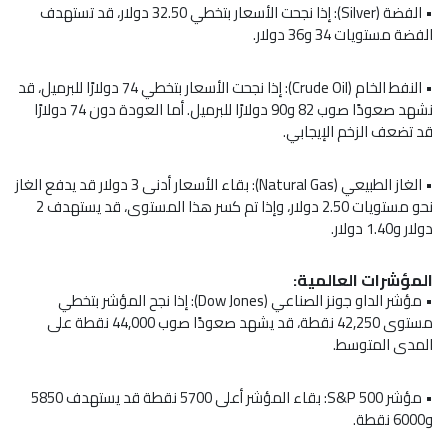
•
الفضة
(Silver): إذا نجحت الأسعار بتخطي 32.50 دولار، قد تستهدف
الفضة مستويات 34 و36 دولار.
•
النفط الخام
(Crude Oil): إذا نجحت الأسعار بتخطي 74 دولارًا للبرميل، قد
نشهد صعودًا صوب 82 و90 دولارًا للبرميل. أما العودة دون 74 دولارًا
قد تضعف الزخم الإيجابي.
•
الغاز الطبيعي
(Natural Gas): بقاء الأسعار أدنى 3 دولار قد يدفع الغاز
نحو مستويات 2.50 دولار، وإذا تم كسر هذا المستوى، قد يستهدف 2
دولار و1.40 دولار.
المؤشرات العالمية:
•
مؤشر الداو جونز الصناعي
(Dow Jones): إذا نجح المؤشر بتخطي
مستوى 42,250 نقطة، قد يشهد صعودًا صوب 44,000 نقطة على
المدى المتوسط.
• مؤشر S&P 500: بقاء المؤشر أعلى 5700 نقطة قد يستهدف 5850
و6000 نقطة.