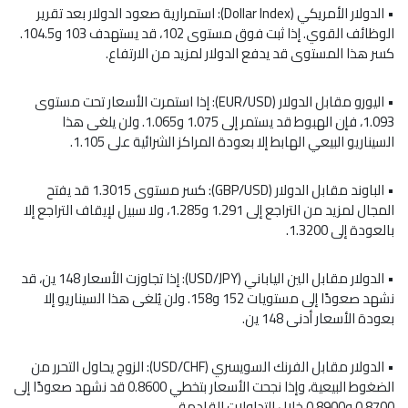
• الدولار الأمريكي (Dollar Index): استمرارية صعود الدولار بعد تقرير
الوظائف القوي. إذا ثبت فوق مستوى 102، قد يستهدف 103 و104.5.
كسر هذا المستوى قد يدفع الدولار لمزيد من الارتفاع.
• اليورو مقابل الدولار (
EUR/USD
): إذا استمرت الأسعار تحت مستوى
1.093، فإن الهبوط قد يستمر إلى 1.075 و1.065. ولن يلغى هذا
السيناريو البيعي الهابط إلا بعودة المراكز الشرائية على 1.105.
• الباوند مقابل الدولار (
GBP/USD
): كسر مستوى 1.3015 قد يفتح
المجال لمزيد من التراجع إلى 1.291 و1.285، ولا سبيل لإيقاف التراجع إلا
بالعودة إلى 1.3200.
• الدولار مقابل الين الياباني (
USD/JPY
): إذا تجاوزت الأسعار 148 ين، قد
نشهد صعودًا إلى مستويات 152 و158. ولن يُلغى هذا السيناريو إلا
بعودة الأسعار أدنى 148 ين.
• الدولار مقابل الفرنك السويسري (
USD/CHF
): الزوج يحاول التحرر من
الضغوط البيعية، وإذا نجحت الأسعار بتخطي 0.8600 قد نشهد صعودًا إلى
0.8700 و0.8900 خلال التداولات القادمة.