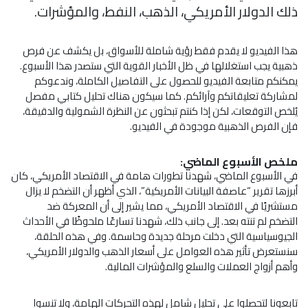
ذلك
الدولار
الأمريكي، الذهب، النفط، والمؤشرات.
هذا الفيديو لا يقدم فقط رؤية شاملة للأسواق، بل يكشف عن فرص
ذهبية يجب استغلالها في ظل الأخبار القوية التي ستصدر هذا الأسبوع.
يمكنكم متابعة الفيديو للحصول على التفاصيل الكاملة، وندعوكم
لمشاركة تعليقاتكم وآرائكم. كما سيكون هناك تحليل كتابي مفصل
يُلخص التوقعات، لكن إذا كنتم تبحثون عن النظرة الشمولية والدقيقة،
فإن الفرص الذهبية موجودة في الفيديو.
ملخص الأسبوع الماضي:
في الأسبوع الماضي، شهدنا تطورات هامة في الاقتصاد الأمريكي، كان
أبرزها تقرير “عاصفة البيانات الأمريكية”، الذي أظهر أن التضخم لا يزال
مستشريًا في الاقتصاد الأمريكي، مما يشير إلى أن المعركة
ضد
التضخم
لم تنته بعد. إلى جانب ذلك، شهدنا تسارعًا ملحوظًا في الأحداث
الجيوسياسية التي دخلت مرحلة جديدة وحاسمة. وفي هذه الحلقة،
سنستعرض تأثير هذه العوامل على
أسعار الذهب
والدولار الأمريكي،
وأهم أزواج العملات والسلع والمؤشرات المالية.
تابعونا لتحصلوا على تحليل شامل لهذه التحركات الهامة، ولا تنسوا