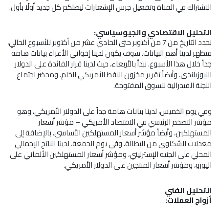
الاشتراك في القناة وتفعيل جرس الإشعارات ليصلكم كل جديد أولًا
بأول
.
التحليل الاقتصادي والجيوسياسي:
نحدد التاريخ من 7 من أكتوبر حتى الحادي عشر من أكتوبر للأسبوع الحالي،
فتظهر لدينا أهم البيانات. سوف يكون لدينا إخواني الأعزاء بيانات هامة
جداً خلال هذا الأسبوع. نبدأ بالأربعاء، حيث لدينا قرار الفائدة على الدولار
النيوزيلندي، وأيضاً تقرير مخزون النفط الأمريكي الخام، ومحضر اجتماع
اللجنة الفيدرالية للسوق المفتوحة.
وفي يوم الخميس، لدينا بيانات هامة جداً على الدولار الأمريكي، وهو
مؤشر التضخم الرئيسي في الاقتصاد الأمريكي – مؤشر أسعار
المستهلكين، وأيضاً مؤشر أسعار المستهلكين الأساسي، بالإضافة إلى
معدلات
الشكاوى من البطالة
. وفي يوم الجمعة، لدينا
الناتج الإجمالي
المحلي
على الجنيه الإسترليني، ومؤشر أسعار المستهلكين الألماني على
اليورو، ومؤشر أسعار المنتجين على الدولار الأمريكي.
التحليل الفني
أزواج العملات: