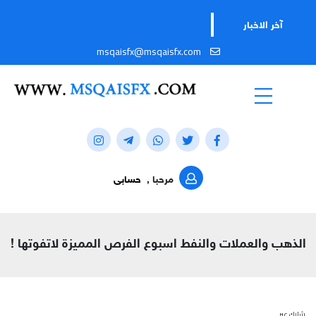
تابعوا قناتن
آخر الاخبار
msqaisfx@msqaisfx.com
مرحبا ,
حسابى
الذهب والعملات والنفط اسبوع الفرص المميزة لاتفوتها !
شارك عبر