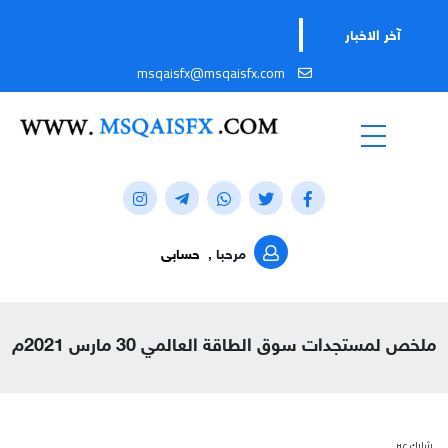
ت
آخر الاخبار
msqaisfx@msqaisfx.com
مرحبا ,
حسابى
ملخص لمستجدات سوق الطاقة العالمي 30 مارس 2021م
شارك عبر