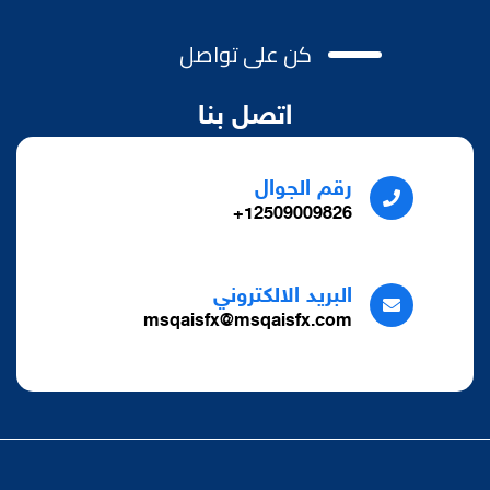
كن على تواصل
اتصل بنا
رقم الجوال
12509009826+
البريد الالكتروني
msqaisfx@msqaisfx.com