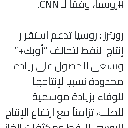
#روسيا، وفقاً لـ CNN.
رويترز : روسيا تدعم استقرار
إنتاج النفط لتحالف “أوبك+”
وتسعى للحصول على زيادة
محدودة نسبياً لإنتاجها
للوفاء بزيادة موسمية
للطلب، تزامناً مع ارتفاع الإنتاج
الروسي للنفط ومكثفات الغاز