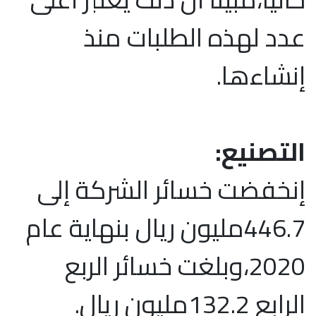
عدد لهذه الطلبات منذ
إنشاءها.
التصنيع:
إنخفضت خسائر الشركة إلى
446.7مليون ريال بنهاية عام
2020،وبلغت خسائر الربع
الرابع 132.2مليون ريال.