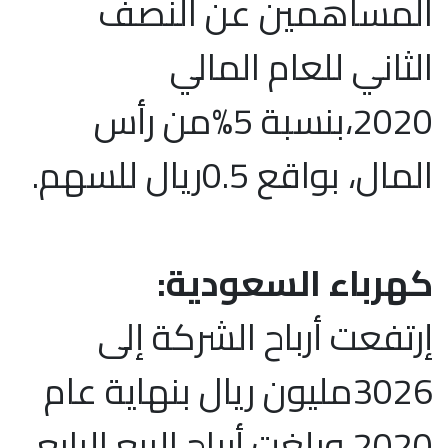
المساهمين عن النصف
الثاني للعام المالي
2020،بنسبة 5%من رأس
المال، بواقع 0.5ريال للسهم.
كهرباء السعودية:
إرتفعت أرباح الشركة إلى
3026مليون ريال بنهاية عام
2020،وبلغت أرباح الربع الرابع