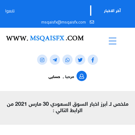
تابعوا قناتنا على تيل
آخر الاخبار
msqaisfx@msqaisfx.com
مرحبا ,
حسابى
ملخص لـ أبرز اخبار السوق السعودي 30 مارس 2021 من
الرابط التالي :