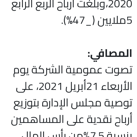
2020،وبلغت أرباح الربع الرابع
5ملايين (_47%).
المصافي:
تصوت عمومية الشركة يوم
الأربعاء 21أبريل 2021، على
توصية مجلس الإدارة بتوزيع
أرباح نقدية على المساهمين
بنسبة 7.5%من رأس المال