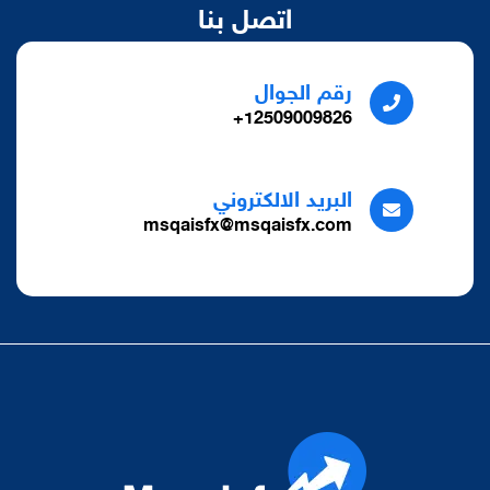
اتصل بنا
رقم الجوال
12509009826+
البريد الالكتروني
msqaisfx@msqaisfx.com