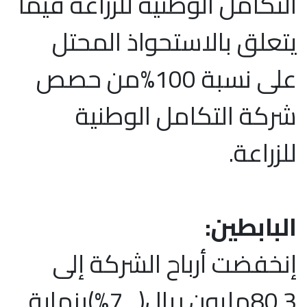
التكامل الوطنية للزراعة فيما
يتعلق بالاستحواذ المحتل
على نسبة 100%من حصص
شركة التكامل الوطنية
للزراعة.
البابطين:
إنخفضت أرباح الشركة إلى
80.3مليون ريال(_7%)بنهاية