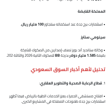
المملكة القابضة
• استثمارات برج جدة عند استكماله ستتجاوز
100 مليار ريال
.
سينومي سنترز
• وكالة ستاندرد آند بورز تصنف إصدارين من الصكوك للشركة
بقيمة
1.585 مليار دولار
بدرجة
BB
للصكوك الثانية 2026 والثالثة 202.
تحليل لأهم أخبار السوق السعودي
1.
قطاع الرعاية الصحية والتطوير العقاري
:
• افتتاح مستشفى الحمراء يعزز الخدمات الطبية بالرياض، فيما تُظهر
استثمارات برج جدة طموحات المملكة في المشاريع الكبرى.