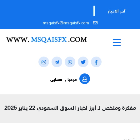
تاب
آخر الاخبار
msqaisfx@msqaisfx.com
مرحبا ,
حسابى
مفكرة وملخص لـ أبرز اخبار السوق السعودي 22 يناير 2025
شارك عبر