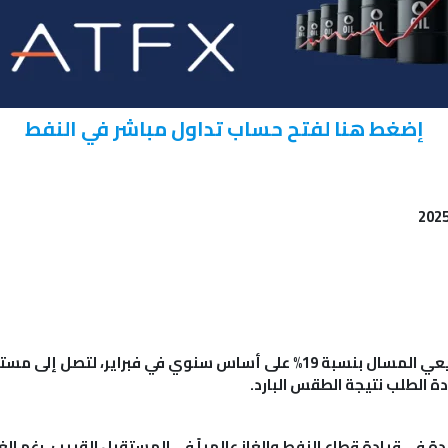
إضغط هنا لفتح حساب تداول مباشر في النفط
دة الطلب نتيجة الطقس البارد.
دة في قيادة قطاع النفط والغاز عالمياً في المستقبل القريب، رغم 