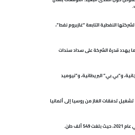
 2024، متأثرة بانخفاض القيمة السوقية لشركتها النفطية التابعة “غازبروم نفط”،
مما يهدد قدرة الشركة على سداد سندات
انية، و”بي بي” البريطانية، و”نيوميد
 تشغيل تدفقات الغاز من روسيا إلى ألمانيا
لف طن.