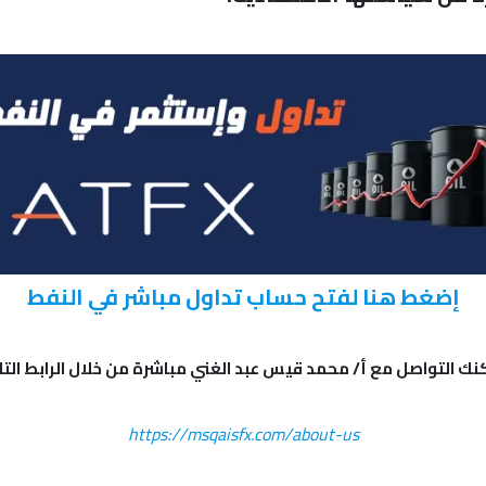
إضغط هنا لفتح حساب تداول مباشر في النفط
ك التواصل مع أ/ محمد قيس عبد الغني مباشرة من خلال الرابط التا
https://msqaisfx.com/about-us