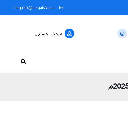
المعرّف: @MSQAISFX91
msqaisfx@msqaisfx.com
مرحبا ,
حسابى