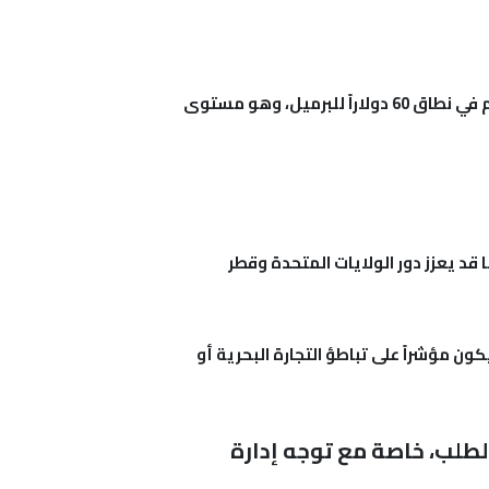
بنك “غولدمان ساكس” ينضم إلى قائمة البنوك التي خفضت توقعاتها لأسعار النفط، متوقعاً أن يستقر سعر الخام في نطاق 60 دولاراً للبرميل، وهو مستوى
 قد يعزز دور الولايات المتحدة وقطر
ن مؤشراً على تباطؤ التجارة البحرية أو
لطلب، خاصة مع توجه إدارة