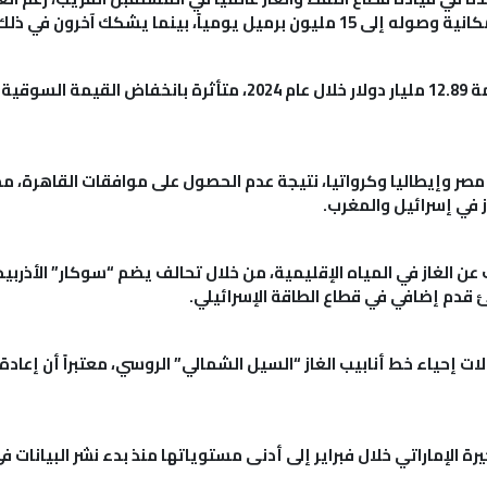
مياً، بينما يشكك آخرون في ذلك.
شركة “غازبروم” الروسية تسجل خسائر بقيمة 12.89 مليار دولار خلال عام
 مصر وإيطاليا وكرواتيا، نتيجة عدم الحصول على موافقات القاهرة، 
عن الغاز في المياه الإقليمية، من خلال تحالف يضم “سوكار” الأذربيج
ئ قدم إضافي في قطاع الطاقة الإسرائيلي.
ات إحياء خط أنابيب الغاز “السيل الشمالي” الروسي، معتبراً أن إعادة
ي خلال فبراير إلى أدنى مستوياتها منذ بدء نشر البيانات في عام 2021، حيث بلغت 549 أ