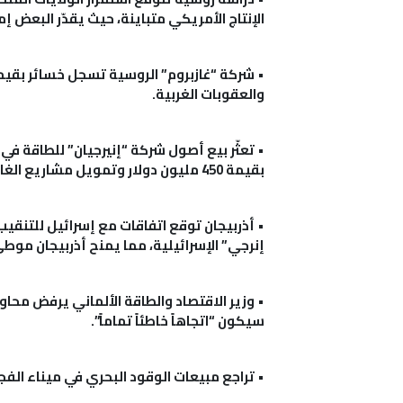
الإنتاج الأمريكي متباينة، حيث يقدّر البعض إمكانية وصوله إلى 15 مليون برميل يو
•
والعقوبات الغربية.
•
تعثّر بيع أصول شركة “إنيرجيان” للطاقة في
بقيمة 450 مليون دولار وتمويل مشاريع الغاز في إسرائيل والمغرب.
•
أذربيجان توقع اتفاقات مع إسرائيل للتنقيب 
إنرجي” الإسرائيلية، مما يمنح أذربيجان موط
•
وزير الاقتصاد والطاقة الألماني يرفض محاول
سيكون “اتجاهاً خاطئاً تماماً”.
•
تراجع مبيعات الوقود البحري في ميناء الفجيرة الإمارات