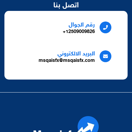
اتصل بنا
رقم الجوال
12509009826+
البريد الالكتروني
msqaisfx@msqaisfx.com