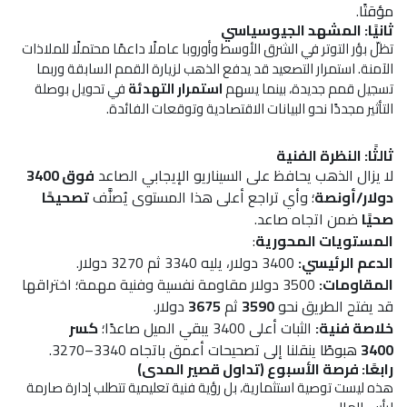
مؤقتًا.
ثانيًا: المشهد الجيوسياسي
تظلّ بؤر التوتر في الشرق الأوسط وأوروبا عاملًا داعمًا محتملًا للملاذات
الآمنة. استمرار التصعيد قد يدفع الذهب لزيارة القمم السابقة وربما
تسجيل قمم جديدة، بينما يسهم
استمرار التهدئة
في تحويل بوصلة
التأثير مجددًا نحو البيانات الاقتصادية وتوقعات الفائدة.
ثالثًا: النظرة الفنية
لا يزال الذهب يحافظ على السيناريو الإيجابي الصاعد
فوق 3400
دولار/أونصة
؛ وأي تراجع أعلى هذا المستوى يُصنَّف
تصحيحًا
صحيًا
ضمن اتجاه صاعد.
المستويات المحورية
:
الدعم الرئيسي:
3400 دولار، يليه 3340 ثم 3270 دولار.
المقاومات:
3500 دولار مقاومة نفسية وفنية مهمة؛ اختراقها
قد يفتح الطريق نحو
3590
ثم
3675
دولار.
خلاصة فنية:
الثبات أعلى 3400 يبقي الميل صاعدًا؛
كسر
3400
هبوطًا ينقلنا إلى تصحيحات أعمق باتجاه 3340–3270.
رابعًا: فرصة الأسبوع (تداول قصير المدى)
هذه ليست توصية استثمارية، بل رؤية فنية تعليمية تتطلب إدارة صارمة