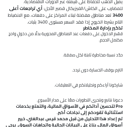
يميل الذهب للحفاظ على قيمته عبر الدورات الاقتصادية.
للمضارب على الكاش/الفيزيكال قصير الأجل:
أي تراجعات أعلى
3400
تعد مناطق مفضلة لبناء المراكز على دفعات، مع الانضباط
التام بشرط الخروج إذا فقد السعر مستوى 3400 بثبات.
تذكير بإدارة المخاطر
قسّم الدخول على دفعات عند المناطق المحورية بدلًا من دخولٍ واحدٍ
مكتمل الحجم.
حدّد نسبة مخاطرة ثابتة لكل صفقة.
التزم بوقف الخسارة دون تردد.
شاركونا آراءكم وتحليلاتكم في التعليقات.
دعونا نتابع ونتحرى التطورات معًا على مدار الأسبوع.
Pro لتحسين أدائكم في الأسواق المالية، والتمتع بخدمات
استثنائية تقودكم إلى نجاحات أكبر.
تم إعداد هذا التحليل من قبل محمد قيس عبدالغني، خبير
أسواق المال، بناءً على البيانات الحالية واتجاهات السوق. يرجى