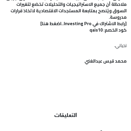
ملاحظة أن جميع الاستراتيجيات والتحليلات تخضع لتغيرات
السوق ويُنصح بمتابعة المستجدات الاقتصادية لاتخاذ قرارات
مدروسة.
[
رابط الاشتراك في Investing Pro..اضغط هنا]
كود الخصم: qais10
تحياتي،
محمد قيس عبدالغني
التعليقات