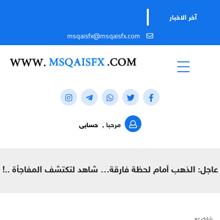
تابعوا
آخر الاخبار
msqaisfx@msqaisfx.com
مرحبا ,
حسابى
عاجل: الذهب أمام لحظة فارقة… شاهد لتكتشف المفاجأة ..!
شارك عبر