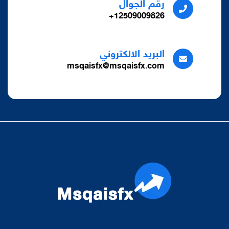
رقم الجوال
12509009826+
البريد الالكتروني
msqaisfx@msqaisfx.com