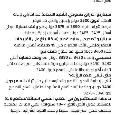
لرأس المال.
سيناريو اختراق صعودي (تأكيد الاتجاه):
عند اختراق وثبات
الذهب
فوق 3500
دولار بإغلاق واضح، قد تتوفر
فرصة
شراء
باتجاه
3590
ثم
3675
دولار، مع
وقف خسارة
مبدئي
أسفل 3475–3485 دولار بحسب أسلوب إدارة المخاطر.
سيناريو تصحيحي هابط قصير (سكالبينغ على الفريمات
الصغيرة):
على الأطر القصيرة مثل
15 دقيقة
، يُمكن مراقبة
كسر
3460
دولار؛ حينها قد تتكون فرصة
بيع
تصحيحي
باتجاه
3420
ثم
3380
دولار، مع
وقف خسارة
أعلى
3480–3490 دولار.هذا السيناريو موجّه لاستغلال التراجعات داخل
اتجاه أكبر صاعد طالما بقي السعر فوق 3400.
متى تُلغى هذه الرؤية؟
تُلغى إيجابية المدى القصير والمتوسط في حال
ثبات السعر دون
3400
دولار، وعندها يُعاد تقييم المشهد لاحتمال اتساع التصحيح
نحو 3340–3270.
خامسًا: المستثمرون في الذهب الفعلي (سبائك/مشغولات)
للمستثمر طويل الأجل (أفق
7–10 سنوات
): تبقى المراكز المرحلية
منطقية ضمن استراتيجية التحوط وحفظ القوة الشرائية. تاريخيًا،