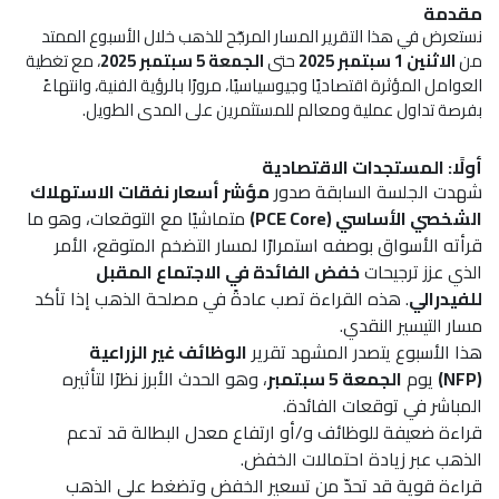
مقدمة
نستعرض في هذا التقرير المسار المرجّح للذهب خلال الأسبوع الممتد
من
الاثنين 1 سبتمبر 2025
حتى
الجمعة 5 سبتمبر 2025
، مع تغطية
العوامل المؤثرة اقتصاديًا وجيوسياسيًا، مرورًا بالرؤية الفنية، وانتهاءً
بفرصة تداول عملية ومعالم للمستثمرين على المدى الطويل.
أولًا: المستجدات الاقتصادية
شهدت الجلسة السابقة صدور
مؤشر أسعار نفقات الاستهلاك
الشخصي الأساسي (PCE Core)
متماشيًا مع التوقعات، وهو ما
قرأته الأسواق بوصفه استمرارًا لمسار التضخم المتوقع، الأمر
الذي عزز ترجيحات
خفض الفائدة في الاجتماع المقبل
للفيدرالي
. هذه القراءة تصب عادةً في مصلحة الذهب إذا تأكد
مسار التيسير النقدي.
هذا الأسبوع يتصدر المشهد تقرير
الوظائف غير الزراعية
(NFP)
يوم
الجمعة 5 سبتمبر
، وهو الحدث الأبرز نظرًا لتأثيره
المباشر في توقعات الفائدة.
قراءة ضعيفة للوظائف و/أو ارتفاع معدل البطالة قد تدعم
الذهب عبر زيادة احتمالات الخفض.
قراءة قوية قد تحدّ من تسعير الخفض وتضغط على الذهب