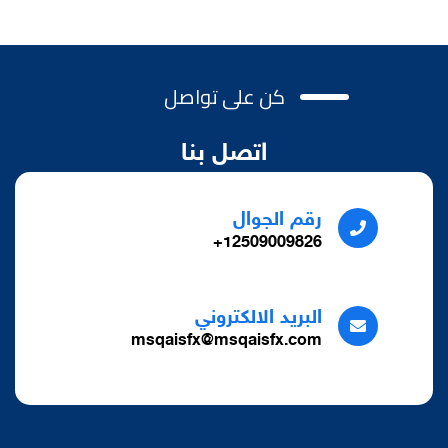
كن على تواصل
اتصل بنا
رقم الجوال
12509009826+
البريد الالكتروني
msqaisfx@msqaisfx.com