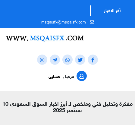
ت
آخر الاخبار
msqaisfx@msqaisfx.com
مرحبا ,
حسابى
مفكرة وتحليل فني وملخص لـ أبرز اخبار السوق السعودي 10
سبتمبر 2025