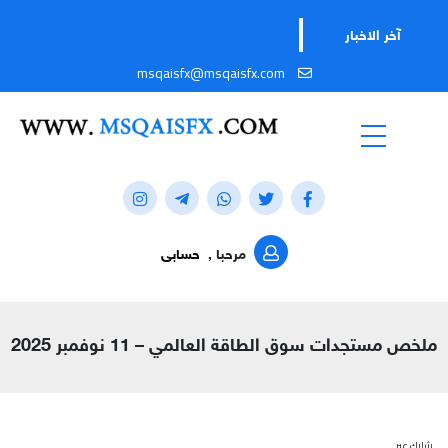
تابعوا ق
آخر الاخبار
msqaisfx@msqaisfx.com
مرحبا ,
حسابى
ملخص مستجدات سوق الطاقة العالمي – 11 نوفمبر 2025
شارك عبر