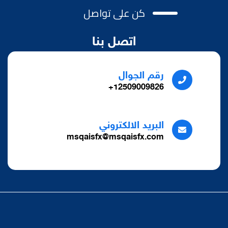
كن على تواصل
اتصل بنا
رقم الجوال
12509009826+
البريد الالكتروني
msqaisfx@msqaisfx.com