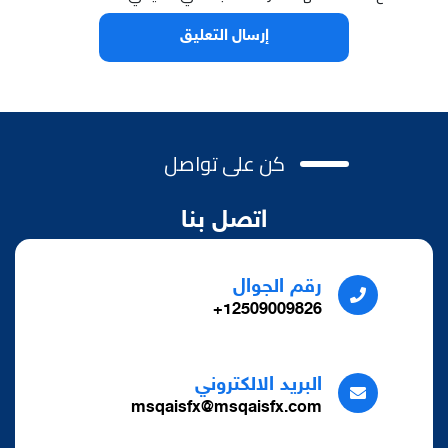
كن على تواصل
اتصل بنا
رقم الجوال
12509009826+
البريد الالكتروني
msqaisfx@msqaisfx.com