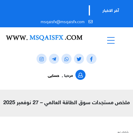
تا
آخر الاخبار
msqaisfx@msqaisfx.com
مرحبا ,
حسابى
ملخص مستجدات سوق الطاقة العالمي – 27 نوفمبر 2025
شارك عبر