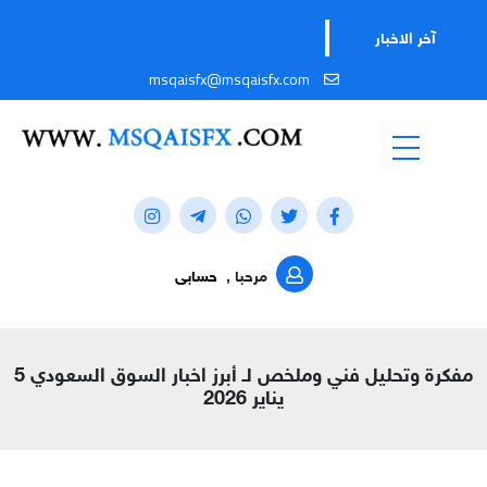
آخر الاخبار
msqaisfx@msqaisfx.com
مرحبا ,
حسابى
مفكرة وتحليل فني وملخص لـ أبرز اخبار السوق السعودي 5
يناير 2026