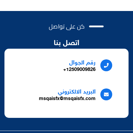
كن على تواصل
اتصل بنا
رقم الجوال
12509009826+
البريد الالكتروني
msqaisfx@msqaisfx.com