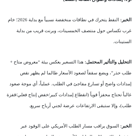
الخبر:
النفط يتحرك في نطاقات منخفضة نسبياً مع بداية 2026؛ خام
غرب تكساس حول منتصف الخمسينات، وبرنت قريب من بداية
الستينات.
التحليل والتأثير المحتمل:
هذا التسعير يعكس بيئة “معروض متاح +
طلب حذر”، ويضع سقفاً لصعود الأسعار طالما لم يظهر نقص
إمدادات واضح أو تسارع مفاجئ في الطلب. عملياً، أي موجة صعود
غالباً تحتاج محفزاً قوياً (انقطاع إمدادات كبير/خفض إنتاج فعلي/قفزة
طلب)، وإلا ستبقى الارتفاعات عرضة لجني أرباح سريع.
الخبر:
السوق يراقب مسار الطلب الأمريكي على الوقود عبر