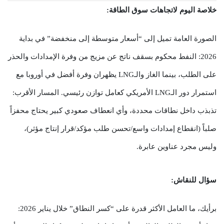
خلاصة اليوم لاتجاهات سوق الطاقة:
الصورة العامة تميل إلى “أسعار متوسطة إلى منخفضة” في بداية
2026: النفط محكوم بسقف ناتج عن مزيج من وفرة الإمدادات والحذر
على الطلب، بينما الغاز والـLNG يظهران وفرة أفضل في أوروبا مع
استمرار دور الـLNG الأمريكي كعامل توازن رئيسي. المسار الأقرب:
تذبذب داخل نطاقات محددة، وأي انعطاف صعودي كبير يحتاج محفزاً
صلباً (انقطاع إمدادات واسع/تحسن طلب مؤكد/قرار إنتاج مؤثر)،
وليس مجرد عناوين عابرة.
سؤال للنقاش:
برأيك، ما العامل الأكثر قدرة على “كسر النطاق” خلال يناير 2026: