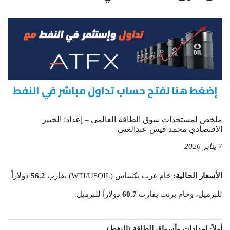
إضغط هنا لفتح حساب تداول مباشر في النفط
ملخص لمستجدات سوق الطاقة العالمي – إعداد: الخبير
الاقتصادي محمد قيس عبدالغني
7 يناير 2026
الأسعار الحالية:
خام غرب تكساس (WTI/USOIL) يقارب
56.2
دولاراً
للبرميل، وخام برنت يقارب
60.7
دولاراً للبرميل.
أولاً: إمدادات وأسواق الطاقة (النفط)