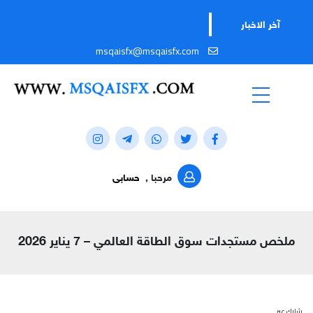
آخر الاخبار
msqaisfx@msqaisfx.com
مرحبا ,
حسابى
ملخص مستجدات سوق الطاقة العالمي – 7 يناير 2026
شارك عبر