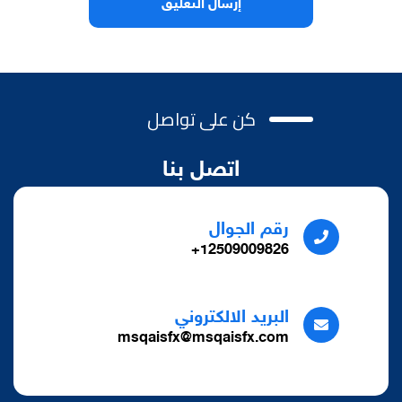
كن على تواصل
اتصل بنا
رقم الجوال
12509009826+
البريد الالكتروني
msqaisfx@msqaisfx.com