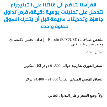
انقر هنا لتنضم الى قناتنا على التيليجرام
لتحصل على تحليلات يومية دقيقة، فرص تداول
جاهزة، وتحديثات سريعة قبل أن يتحرك السوق
خطوة واحدة!
ملخص صباحي: Bitcoin (BTC/USD) – إعداد: الخبير الاقتصادي
محمد قيس عبدالغني
8 يناير 2026
السعر الفوري يقارب:
حوالي 91,500 دولار لكل بيتكوين.
النطاق اليومي المبدئي:
تقريباً 91,000 – 94,400 دولار.
أولاً: وضع السعر وإطار التداول الحالي