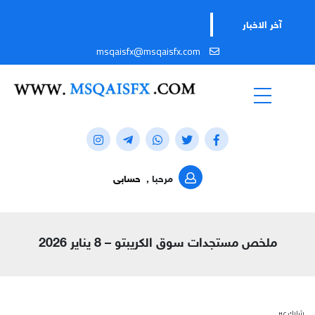
آخر الاخبار
msqaisfx@msqaisfx.com
مرحبا ,
حسابى
ملخص مستجدات سوق الكريبتو – 8 يناير 2026
شارك عبر