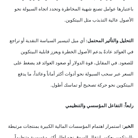
باعتبارها عوامل تصنع شهية المخاطرة وتحدد اتجاه السيولة نحو
الأصول عالية التذبذب مثل البيتكوين.
التحليل والتأثير المحتمل:
أي ميل لتيسير السياسة النقدية أو تراجع
في العوائد عادةً يدعم الأصول الخطرة ويعزز قابلية البيتكوين
للصعود. في المقابل، قوة الدولار أو صعود العوائد قد يضغط على
السعر عبر سحب السيولة نحو أدوات أكثر أماناً وعائداً، ما يدفع
البيتكوين نحو حركة تصحيح أو تماسك أطول.
رابعاً: التفاعل المؤسسي والتنظيمي
الخبر:
استمرار اهتمام المؤسسات المالية الكبيرة بمنتجات مرتبطة
بالبيتكوين يعكس انتقال السوق نحو إطار أكثر مؤسسية وتنظيماً،