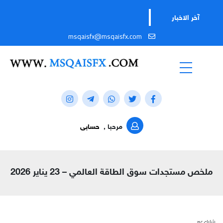
آخر الاخبار
msqaisfx@msqaisfx.com
مرحبا ,
حسابى
ملخص مستجدات سوق الطاقة العالمي – 23 يناير 2026
شارك عبر