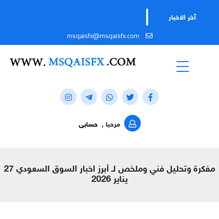
آخر الاخبار
msqaisfx@msqaisfx.com
مرحبا ,
حسابى
مفكرة وتحليل فني وملخص لـ أبرز اخبار السوق السعودي 27
يناير 2026