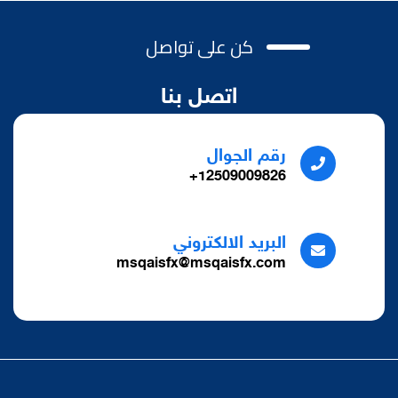
كن على تواصل
اتصل بنا
رقم الجوال
12509009826+
البريد الالكتروني
msqaisfx@msqaisfx.com