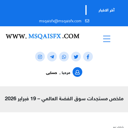
آخر الاخبار
msqaisfx@msqaisfx.com
مرحبا ,
حسابى
ملخص مستجدات سوق الفضة العالمي – 19 فبراير 2026
شارك عبر