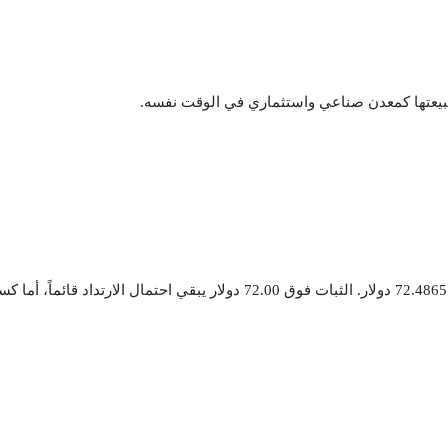
يعتها كمعدن صناعي واستثماري في الوقت نفسه.
الفضة تتحرك حالياً في منطقة اختبار مهمة قرب 72.4865 دولار. الثبات فوق 2.00