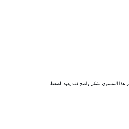
7 دولار يبقي احتمال الارتداد قائماً، أما كسر هذا المستوى بشكل واضح فقد يعيد الضغط