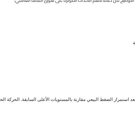
توضيح من خلاله لاهم الاحداث المؤثرة على سوق الفضة العالمي:
ً قرب 72.4865 دولار للأونصة بعد استمرار الضغط البيعي مقارنة بالمستويات الأعلى السابقة