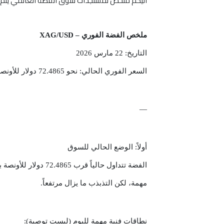
اليكم ملخص لمستجدات سوق الفضة العالمي يتم ال
ملخص الفضة الفوري – XAG/USD
التاريخ: 22 مارس 2026
السعر الفوري الحالي: نحو 72.4865 دولار للأونصة
—
أولاً: الوضع الحالي للسوق
الفضة تتداول حاليا
مهمة، لكن التذبذب ما يزال مرتفعاً.
نطاقات فنية مهمة لليوم (ليست توصية):