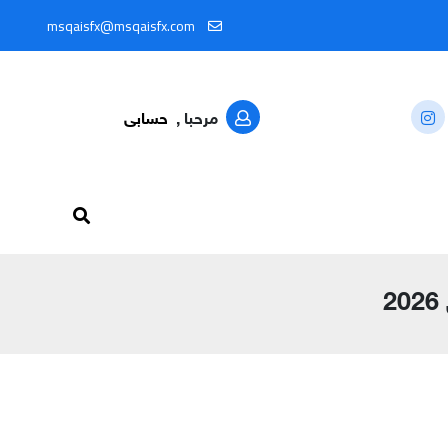
لأسواق المالية لحظة بلحظة من خلال المعرّف: @MSQAISFX91
msqaisfx@msqaisfx.com
مرحبا ,
حسابى