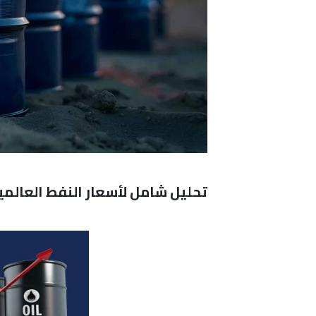
تحليل شامل لأسعار النفط العالمية WTI وBrent وتأثيرات التوترات الجيوسياسية على سوق ال