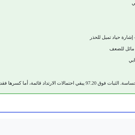
ما كسرها فقد يفتح المجال لمزيد من التصحيح نحو 95.80.