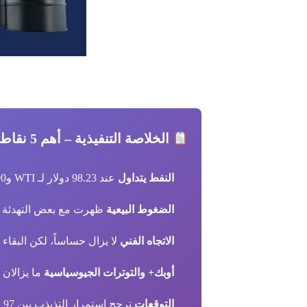
الخلاصة التنفيذية – أهم 5 نقاط:
النفط يتداول
عند 98.23 دولار لـ WTI و101.90 دولار لـ Brent بعد تراجع نسبي من القمم الأخيرة
الضغوط البيعية
ظهرت مع بعض التهدئة ا
الاتجاه الفني
لا يزال حساساً، لكن البقاء قرب 98 دولار يبقي السوق في منطقة
أوبك+ والتوترات الجيوسياسية
ما يزالان 
التوقعات
ترجح استمرار التذبذب بين 97 و102 دولار قبل حركة أوضح