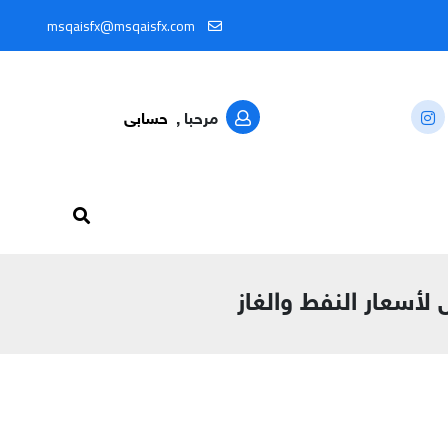
@MSQAISFX91
msqaisfx@msqaisfx.com
مرحبا ,
حسابى