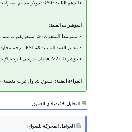
•
الدعم الثالث:
93.50 دولار – دعم استراتيجي
المؤشرات الفنية:
• المتوسط المتحرك 50: السعر يقترب منه – إشارة حياد تميل للحذر
• مؤشر القوة النسبية RSI: 48 – زخم محايد مائل للضعف
• مؤشر MACD: فقدان تدريجي للزخم الإيجابي
القراءة الفنية:
السوق يتداول قرب منطقة حساسة. الثبات فوق 97.20 يبقي احتمالات الارتداد قائمة، أ
التحليل الاقتصادي العميق
العوامل المحركة للسوق: