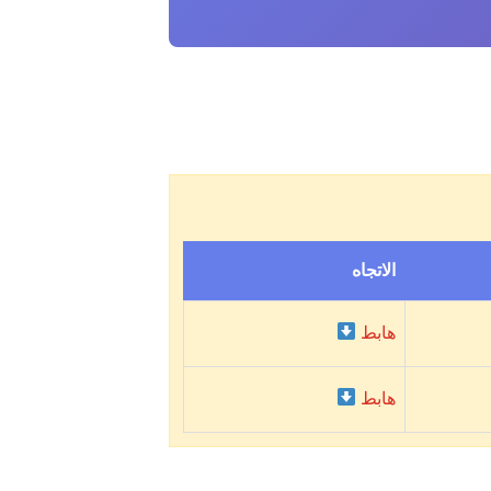
الاتجاه
هابط
هابط