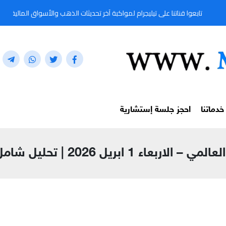
ا على تيليجرام لمواكبة آخر تحديثات الذهب والأسواق المالية لحظة بلحظة من خلال المعرّف: 
خدماتنا
احجز جلسة إستشارية
202 | تحليل شامل لأسعار النفط والغاز