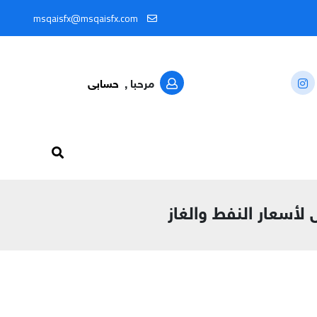
 @MSQAISFX91
msqaisfx@msqaisfx.com
مرحبا ,
حسابى