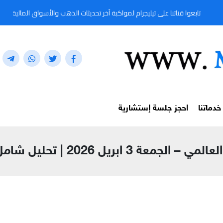
نا على تيليجرام لمواكبة آخر تحديثات الذهب والأسواق المالية لحظة بلحظة من خلال المعرّف:
خدماتنا
احجز جلسة إستشارية
202 | تحليل شامل لأسعار النفط والغاز