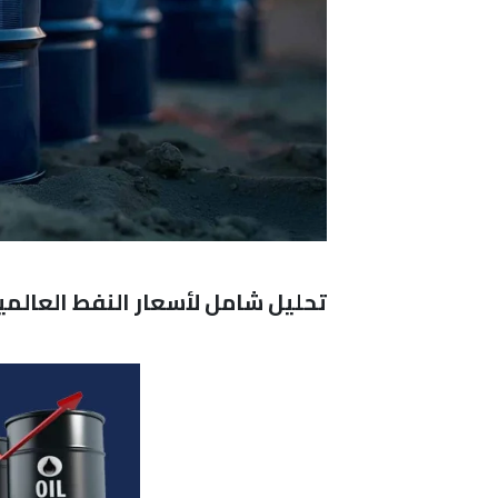
تحليل شامل لأسعار النفط العالمية WTI وBrent وتأثيرات التوترات الجيوسياسية على سوق ال