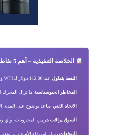
الخلاصة التنفيذية – أهم 5 نقاط:
النفط يتداول
عند 112.00 دولار لـ WTI و109.00 دولار لـ Brent مع بقاء السوق في منطقة تسعير خوف لا تسعير راحة
المخاطر الجيوسياسية
ما تزال المحرك ال
الاتجاه الفني
صاعد بوضوح على المدى القصير مع 
السوق يراقب
هرمز، المخزونات، وأي رس
التوقعات
تميل إلى بقاء الأسعار مرتفعة مع قابلية 