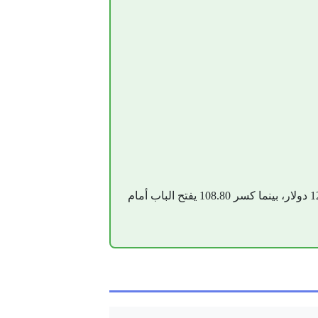
بقاء الخام أعلى 110.20 دولار يبقي السيناريو الصاعد قائماً، واختراق 113.90 قد يدفع باتجاه 116 ثم 120 دولار، بينما كسر 108.80 يفتح الباب أمام