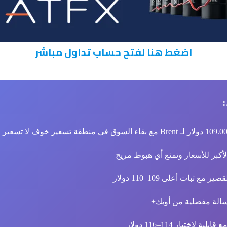
اضغط هنا لفتح حساب تداول مباشر
أكبر للأسعار وتمنع أي هبوط مريح
ثبات أعلى 109–110 دولار
الة مفصلية من أوبك+
لاختبار 114–116 دولار